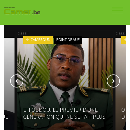
class=
class=
CAMEROUN
POINT DE VUE
EFFOUDOU, LE PREMIER D'UNE
OL
QUE
GÉNÉRATION QUI NE SE TAIT PLUS
DE