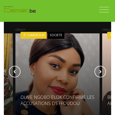
class=
class=
CAMEROUN
SOCIETE
OLIVE NGOBO ELOK CONFIRME LES
BIY
ACCUSATIONS D'EFFOUDOU
AK