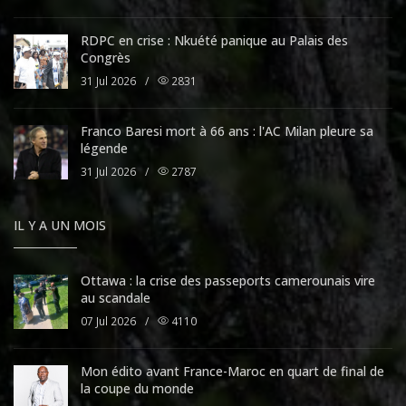
RDPC en crise : Nkuété panique au Palais des
Congrès
31 Jul 2026
/
2831
Franco Baresi mort à 66 ans : l'AC Milan pleure sa
légende
31 Jul 2026
/
2787
IL Y A UN MOIS
Ottawa : la crise des passeports camerounais vire
au scandale
07 Jul 2026
/
4110
Mon édito avant France-Maroc en quart de final de
la coupe du monde