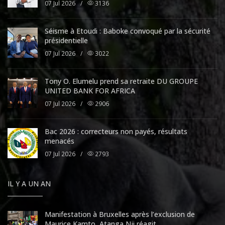
07 Jul 2026
/
3136
Séisme à Etoudi : Baboke convoqué par la sécurité
présidentielle
07 Jul 2026
/
3022
Tony O. Elumelu prend sa retraite DU GROUPE
UNITED BANK FOR AFRICA
07 Jul 2026
/
2906
Bac 2026 : correcteurs non payés, résultats
menacés
07 Jul 2026
/
2793
IL Y A UN AN
Manifestation à Bruxelles après l’exclusion de
Maurice Kamto, Atanga Nji réagit