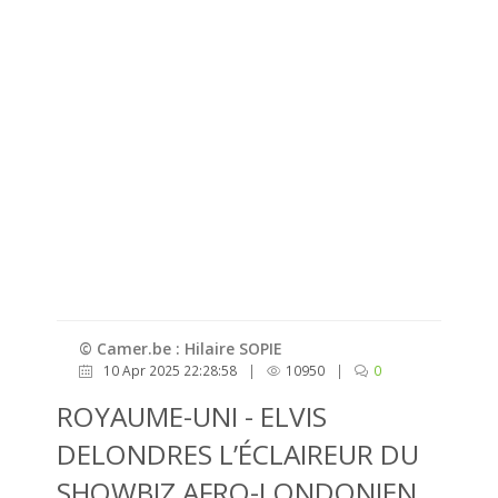
© Camer.be : Hilaire SOPIE
10 Apr 2025 22:28:58
|
10950
|
0
ROYAUME-UNI - ELVIS
DELONDRES L’ÉCLAIREUR DU
SHOWBIZ AFRO-LONDONIEN