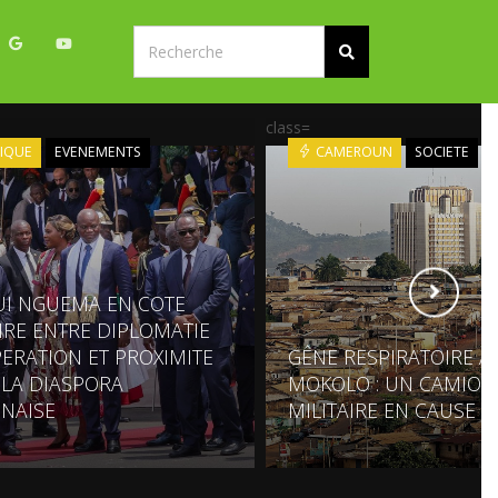
class=
IQUE
EVENEMENTS
CAMEROUN
SOCIETE
UI NGUEMA EN COTE
OIRE ENTRE DIPLOMATIE
ERATION ET PROXIMITE
GÊNE RESPIRATOIRE À
 LA DIASPORA
MOKOLO : UN CAMION
NAISE
MILITAIRE EN CAUSE