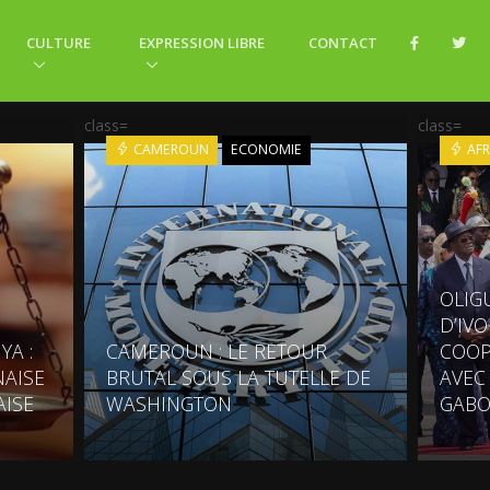
CULTURE
EXPRESSION LIBRE
CONTACT
class=
class=
CAMEROUN
ECONOMIE
AFR
OLIG
D’IV
YA :
CAMEROUN : LE RETOUR
COOP
AISE
BRUTAL SOUS LA TUTELLE DE
AVEC
AISE
WASHINGTON
GABO