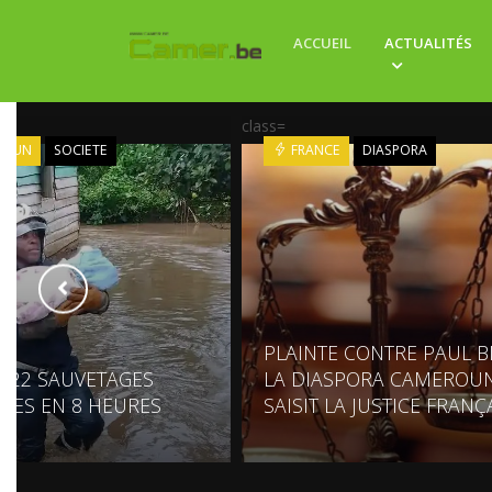
ACCUEIL
ACTUALITÉS
class=
ROUN
SOCIETE
FRANCE
DIASPORA
PLAINTE CONTRE PAUL BI
: 22 SAUVETAGES
LA DIASPORA CAMEROUN
UES EN 8 HEURES
SAISIT LA JUSTICE FRANÇ