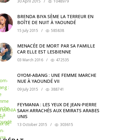
30 April 2015
/
1048979
BRENDA BIYA SÈME LA TERREUR EN
BOÎTE DE NUIT À YAOUNDÉ
15 July 2015
/
585838
MENACÉE DE MORT PAR SA FAMILLE
CAR ELLE EST LESBIENNE
03 March 2016
/
472535
OYOM-ABANG : UNE FEMME MARCHE
NUE À YAOUNDÉ VII
09 July 2015
/
388741
FEYMANIA : LES YEUX DE JEAN-PIERRE
SAAH ARRACHÉS AUX EMIRATS ARABES
UNIS
13 October 2015
/
303615