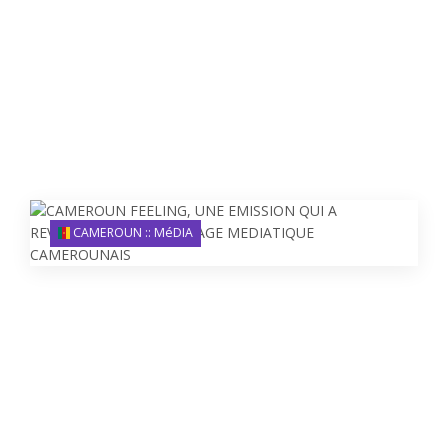
CAMEROUN :: MéDIA