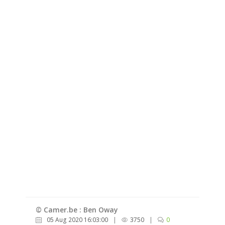
© Camer.be : Ben Oway
05 Aug 2020 16:03:00
|
3750
|
0