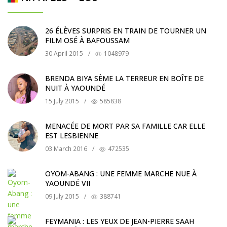
26 ÉLÈVES SURPRIS EN TRAIN DE TOURNER UN
FILM OSÉ À BAFOUSSAM
30 April 2015
/
1048979
BRENDA BIYA SÈME LA TERREUR EN BOÎTE DE
NUIT À YAOUNDÉ
15 July 2015
/
585838
MENACÉE DE MORT PAR SA FAMILLE CAR ELLE
EST LESBIENNE
03 March 2016
/
472535
OYOM-ABANG : UNE FEMME MARCHE NUE À
YAOUNDÉ VII
09 July 2015
/
388741
FEYMANIA : LES YEUX DE JEAN-PIERRE SAAH