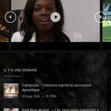
IL Y A UNE SEMAINE
Cameroun : Tchiroma rejette la succession
dynastique
02 Aug 2026
/
2769
Paul Biya absent : « Ces gens nous méprisent »