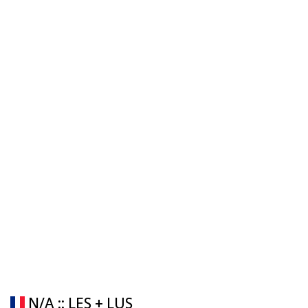
N/A :: LES + LUS