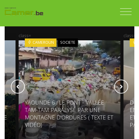
class=
class=
CAMEROUN
SOCIETE
YAOUNDÉ 6 : LE PONT - VALLÉE
DIS
TAM-TAM PARALYSÉ PAR UNE
ENT
RRE
MONTAGNE D'ORDURES ( TEXTE ET
ET 
VIDÉO)
PAR