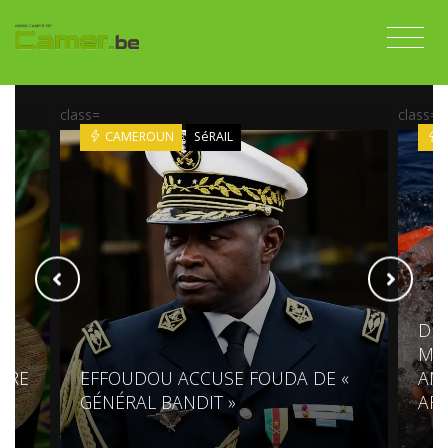
class=
class=
CAMEROUN
SéRAIL
DES
MÉD
PRE
EFFOUDOU ACCUSE FOUDA DE «
AM
GÉNÉRAL BANDIT »
AF