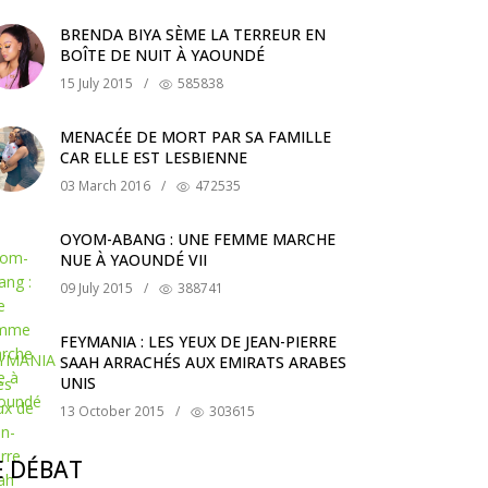
BRENDA BIYA SÈME LA TERREUR EN
BOÎTE DE NUIT À YAOUNDÉ
15 July 2015
/
585838
MENACÉE DE MORT PAR SA FAMILLE
CAR ELLE EST LESBIENNE
03 March 2016
/
472535
OYOM-ABANG : UNE FEMME MARCHE
NUE À YAOUNDÉ VII
09 July 2015
/
388741
FEYMANIA : LES YEUX DE JEAN-PIERRE
SAAH ARRACHÉS AUX EMIRATS ARABES
UNIS
13 October 2015
/
303615
E DÉBAT