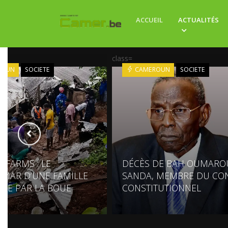
ACCUEIL
ACTUALITÉS
class=
ROUN
SOCIETE
CAMEROUN
SOCIETE
 FARMS : LE
DÉCÈS DE BAH OUMARO
MAR D’UNE FAMILLE
SANDA, MEMBRE DU CON
ÉE PAR LA BOUE
CONSTITUTIONNEL