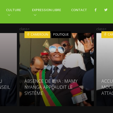
CULTURE
EXPRESSION LIBRE
CONTACT
class=
class=
CAMEROUN
POLITIQUE
CA
U
ABSENCE DE BIYA : MAMY
ACCU
SEIL
NYANGA APPLAUDIT LE
MOU
SYSTÈME
ATTA