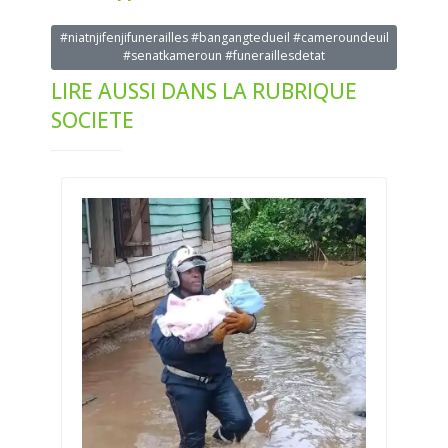
#niatnjifenjifunerailles #bangangtedueil #cameroundeuil
#senatkameroun #funeraillesdetat
LIRE AUSSI DANS LA RUBRIQUE
SOCIETE