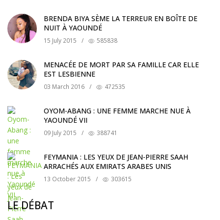
BRENDA BIYA SÈME LA TERREUR EN BOÎTE DE
NUIT À YAOUNDÉ
15 July 2015
/
585838
MENACÉE DE MORT PAR SA FAMILLE CAR ELLE
EST LESBIENNE
03 March 2016
/
472535
OYOM-ABANG : UNE FEMME MARCHE NUE À
YAOUNDÉ VII
09 July 2015
/
388741
FEYMANIA : LES YEUX DE JEAN-PIERRE SAAH
ARRACHÉS AUX EMIRATS ARABES UNIS
13 October 2015
/
303615
LE DÉBAT