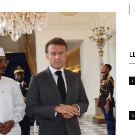
L
0
0