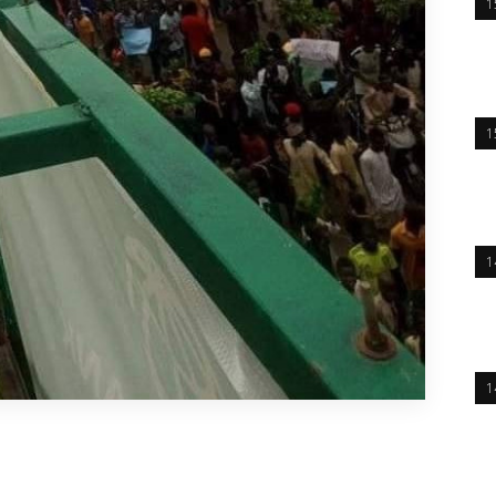
1
1
1
1