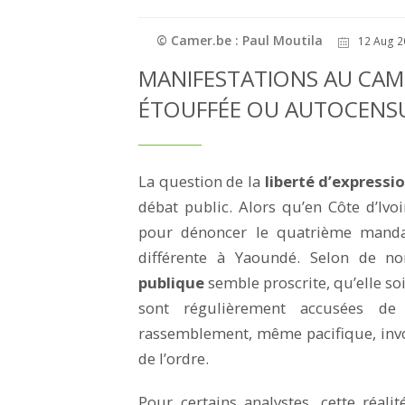
© Camer.be : Paul Moutila
12 Aug 2
MANIFESTATIONS AU CAME
ÉTOUFFÉE OU AUTOCENSU
La question de la
liberté d’expressi
débat public. Alors qu’en Côte d’Ivo
pour dénoncer le quatrième mandat 
différente à Yaoundé. Selon de n
publique
semble proscrite, qu’elle so
sont régulièrement accusées de 
rassemblement, même pacifique, invo
de l’ordre.
Pour certains analystes, cette réal