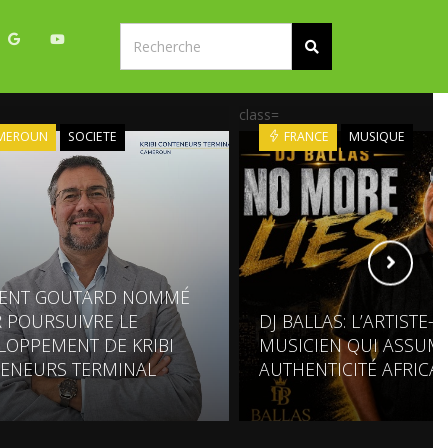
class=
MEROUN
SOCIETE
FRANCE
MUSIQUE
ENT GOUTARD NOMMÉ
 POURSUIVRE LE
DJ BALLAS: L’ARTISTE-
LOPPEMENT DE KRIBI
MUSICIEN QUI ASSUM
ENEURS TERMINAL
AUTHENTICITÉ AFRICA