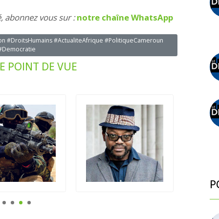
é, abonnez vous sur :
notre chaîne WhatsApp
n #DroitsHumains #ActualiteAfrique #PolitiqueCameroun
#Democratie
E POINT DE VUE
P