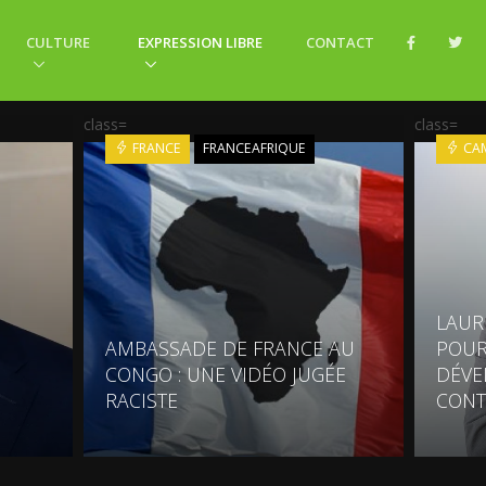
CULTURE
EXPRESSION LIBRE
CONTACT
class=
class=
FRANCE
FRANCEAFRIQUE
CA
LAUR
AMBASSADE DE FRANCE AU
POUR
CONGO : UNE VIDÉO JUGÉE
DÉVE
RACISTE
CONT