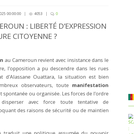
025 00:00:00
|
4053
|
0
ROUN : LIBERTÉ D’EXPRESSION
RE CITOYENNE ?
on
au Cameroun revient avec insistance dans le
ire, l’opposition a pu descendre dans les rues
d’Alassane Ouattara, la situation est bien
ombreux observateurs, toute
manifestation
it spontanée ou organisée. Les forces de l’ordre
disperser avec force toute tentative de
quant des raisons de sécurité ou de maintien
ité traduit une politique assumée du pouvoir