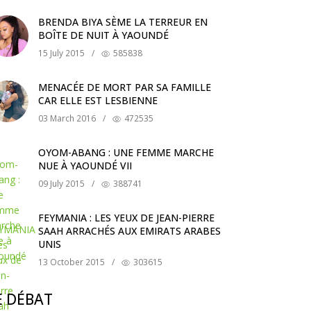
BRENDA BIYA SÈME LA TERREUR EN
BOÎTE DE NUIT À YAOUNDÉ
15 July 2015
/
585838
MENACÉE DE MORT PAR SA FAMILLE
CAR ELLE EST LESBIENNE
03 March 2016
/
472535
OYOM-ABANG : UNE FEMME MARCHE
NUE À YAOUNDÉ VII
09 July 2015
/
388741
FEYMANIA : LES YEUX DE JEAN-PIERRE
SAAH ARRACHÉS AUX EMIRATS ARABES
UNIS
13 October 2015
/
303615
E DÉBAT