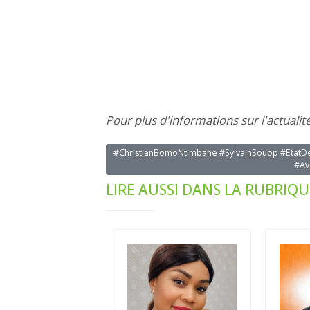
Pour plus d'informations sur l'actualit
#ChristianBomoNtimbane #SylvainSouop #EtatD
#Av
LIRE AUSSI DANS LA RUBRIQU