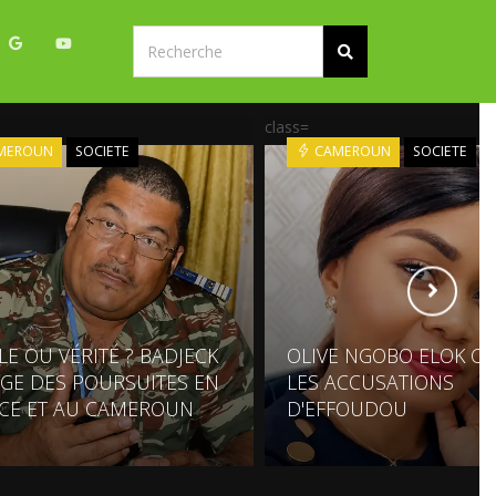
class=
MEROUN
SOCIETE
CAMEROUN
SOCIETE
LE OU VÉRITÉ ? BADJECK
OLIVE NGOBO ELOK C
GE DES POURSUITES EN
LES ACCUSATIONS
CE ET AU CAMEROUN
D'EFFOUDOU