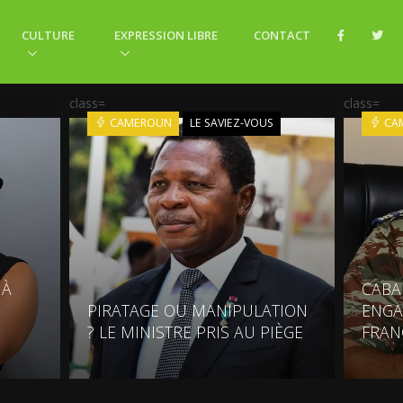
CULTURE
EXPRESSION LIBRE
CONTACT
class=
class=
CAMEROUN
LE SAVIEZ-VOUS
CA
 À
CABA
E
PIRATAGE OU MANIPULATION
ENGA
? LE MINISTRE PRIS AU PIÈGE
FRAN