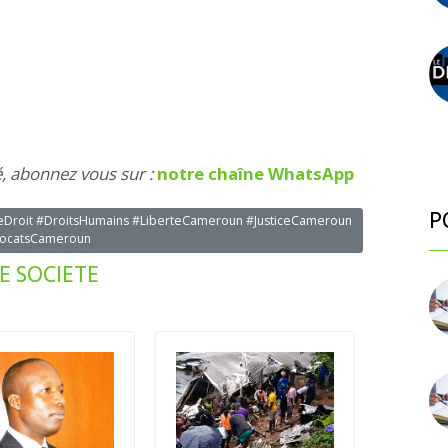
é, abonnez vous sur :
notre chaîne WhatsApp
P
eDroit #DroitsHumains #LiberteCameroun #JusticeCameroun
ocatsCameroun
E SOCIETE