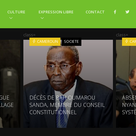
CULTURE
EXPRESSION LIBRE
CONTACT
class=
class=
CAMEROUN
SOCIETE
CA
NGUE
DÉCÈS DE BAH OUMAROU
ABSE
LLAGE
SANDA, MEMBRE DU CONSEIL
NYAN
CONSTITUTIONNEL
SYST