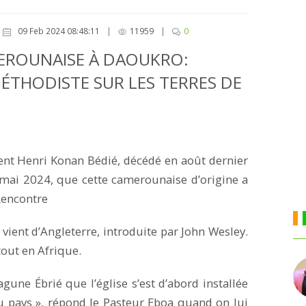
09 Feb 2024 08:48:11
|
11959
|
0
MEROUNAISE À DAOUKRO:
ÉTHODISTE SUR LES TERRES DE
ent Henri Konan Bédié, décédé en août dernier
 mai 2024, que cette camerounaise d’origine a
Rencontre
 vient d’Angleterre, introduite par John Wesley.
tout en Afrique.
agune Ébrié que l’église s’est d’abord installée
u pays », répond le Pasteur Eboa quand on lui