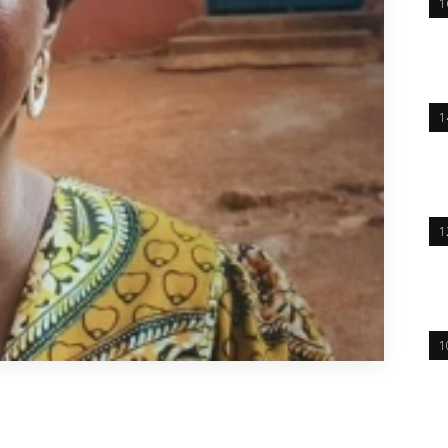
1
1
1
1