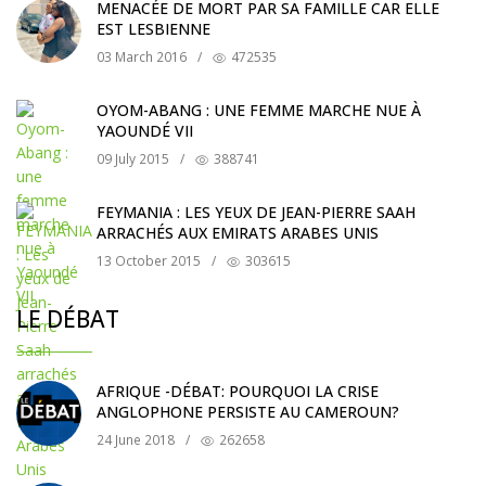
MENACÉE DE MORT PAR SA FAMILLE CAR ELLE
EST LESBIENNE
03 March 2016
/
472535
OYOM-ABANG : UNE FEMME MARCHE NUE À
YAOUNDÉ VII
09 July 2015
/
388741
FEYMANIA : LES YEUX DE JEAN-PIERRE SAAH
ARRACHÉS AUX EMIRATS ARABES UNIS
13 October 2015
/
303615
LE DÉBAT
AFRIQUE -DÉBAT: POURQUOI LA CRISE
ANGLOPHONE PERSISTE AU CAMEROUN?
24 June 2018
/
262658