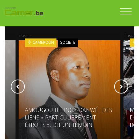
class=
class=
CAMEROUN
SOCIETE
AMOUGOU BELINGA-DANWÉ : DES
MO
LIENS « PARTICULIÈREMENT
D’U
ÉTROITS », DIT UN TÉMOIN
BO