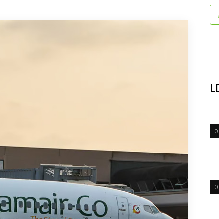
L
0
0