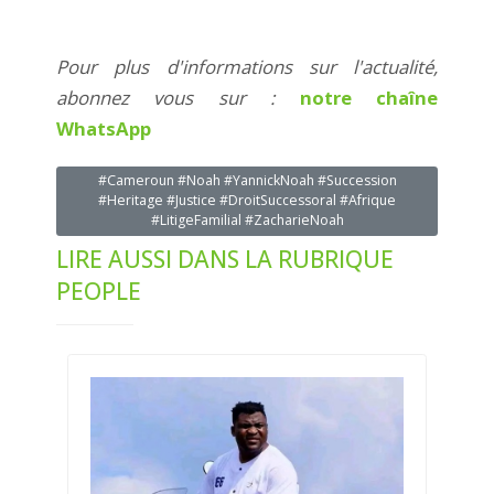
Pour plus d'informations sur l'actualité,
abonnez vous sur :
notre chaîne
WhatsApp
#Cameroun #Noah #YannickNoah #Succession
#Heritage #Justice #DroitSuccessoral #Afrique
#LitigeFamilial #ZacharieNoah
LIRE AUSSI DANS LA RUBRIQUE
PEOPLE