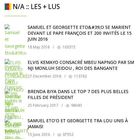
N/A :: LES + LUS
SAMUEL ET GEORGETTE ETO&#39;O SE MARIENT
DEVANT LE PAPE FRANÇOIS ET 200 INVITÉS LE 15
JUIN 2016
18 May 2016
/
163315
ELVIS KEMAYO CONSACRÉ MBEU NAPNGO PAR SM
NJI MONLUH SEIDOU , ROI DES BANGANTE
27 December 2018
/
113762
BRENDA BIYA DANS LE TOP 7 DES PLUS BELLES
FILLES DE PRÉSIDENT
25 February 2017
/
98043
SAMUEL ETO’O ET GEORGETTE TRA LOU UNIS À
JAMAIS!
15 June 2016
/
97552