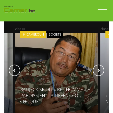
class=
class=
CAMEROUN
SOCIETE
BADJECK SE DIT « BEL HOMME » ET
NT,
PAROISSIEN : LA DÉFENSE QUI
« P
CHOQUE
NGO