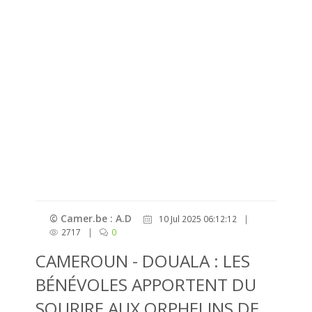
© Camer.be : A.D
10 Jul 2025 06:12:12
|
2717
|
0
CAMEROUN - DOUALA : LES
BÉNÉVOLES APPORTENT DU
SOURIRE AUX ORPHELINS DE