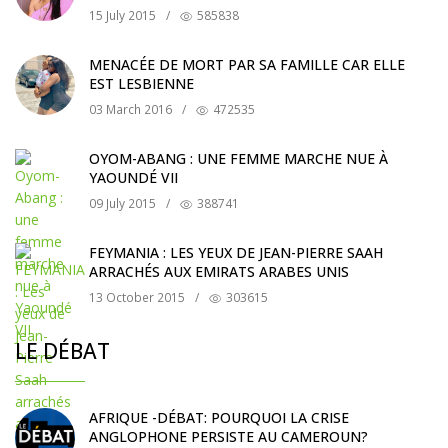
15 July 2015
/
585838
MENACÉE DE MORT PAR SA FAMILLE CAR ELLE
EST LESBIENNE
03 March 2016
/
472535
OYOM-ABANG : UNE FEMME MARCHE NUE À
YAOUNDÉ VII
09 July 2015
/
388741
FEYMANIA : LES YEUX DE JEAN-PIERRE SAAH
ARRACHÉS AUX EMIRATS ARABES UNIS
13 October 2015
/
303615
LE DÉBAT
AFRIQUE -DÉBAT: POURQUOI LA CRISE
ANGLOPHONE PERSISTE AU CAMEROUN?