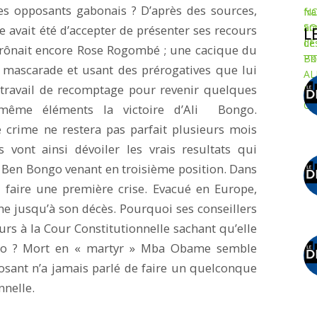
es opposants gabonais ? D’après des sources,
avait été d’accepter de présenter ses recours
L
 trônait encore Rose Rogombé ; une cacique du
 mascarade et usant des prérogatives que lui
un travail de recomptage pour revenir quelques
 même éléments la victoire d’Ali Bongo.
 crime ne restera pas parfait plusieurs mois
s vont ainsi dévoiler les vrais resultats qui
Ben Bongo venant en troisième position. Dans
aire une première crise. Evacué en Europe,
ne jusqu’à son décès. Pourquoi ses conseillers
urs à la Cour Constitutionnelle sachant qu’elle
ngo ? Mort en « martyr » Mba Obame semble
posant n’a jamais parlé de faire un quelconque
nnelle.