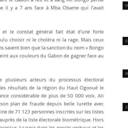
0
me il y a 7 ans face à Mba Obame qui l’avait
r et le constat général fait état d’une forte
lu choisir ni le choléra ni la rage. Mais ceux
0
ans savent bien que la sanction du nom « Bongo
eint aux couleurs du Gabon de gagner face au
0
 plusieurs acteurs du processus électoral
des résultats de la région du Haut Ogooué le
ance considérable de plus de 50 000 voix. Ali
 son plan de fraude depuis belle lurette avec
2
ine de 71 123 personnes inscrites sur les listes
 auprès de la liste électorale biométrique. Hors
rocessus à savoir dans les procès verbaux et les