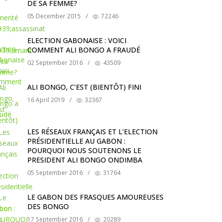
DE SA FEMME?
05 December 2015
/
72246
ELECTION GABONAISE : VOICI
COMMENT ALI BONGO A FRAUDÉ
02 September 2016
/
43509
ALI BONGO, C’EST (BIENTÔT) FINI
16 April 2019
/
32367
LES RÉSEAUX FRANÇAIS ET L’ELECTION
PRÉSIDENTIELLE AU GABON :
POURQUOI NOUS SOUTENONS LE
PRESIDENT ALI BONGO ONDIMBA
05 September 2016
/
31764
LE GABON DES FRASQUES AMOUREUSES
DES BONGO
17 September 2016
/
20289