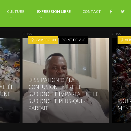
CULTURE
EXPRESSION LIBRE
CONTACT
class=
class=
CAMEROUN
POINT DE VUE
AFR
DISSIPATION DE LA
VALLÉE
CONFUSION ENTRE LE
 UNE
SUBJONCTIF IMPARFAIT ET LE
(
SUBJONCTIF PLUS-QUE-
POUR
PARFAIT
MENT