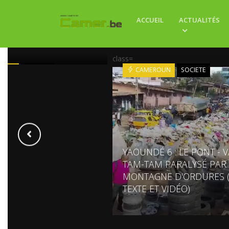
 PRIZE DROP : LE
ACCUEIL
ACTUALITÉS
IN TIRAGE VOUS
 SUR SUPERGOOAL.CM
class=
ROUN
SOCIETE
CAMEROUN
SOCIETE
YAOUNDÉ 6 : LE PONT - 
TAM-TAM PARALYSÉ PAR
MONTAGNE D'ORDURES 
TEXTE ET VIDÉO)