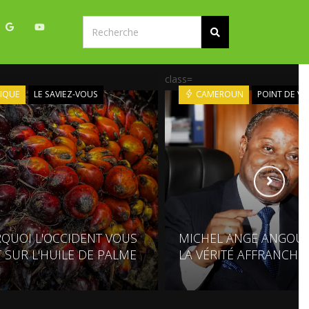
class=
IQUE
LE SAVIEZ-VOUS
CAMEROUN
POINT DE VU
QUOI L'OCCIDENT VOUS
MICHEL ANGE ANGOUIN
 SUR L'HUILE DE PALME
LA VÉRITÉ AFFRANCHIT