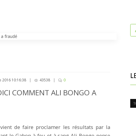
L
 2016 10:16:38
|
43538
|
0
OICI COMMENT ALI BONGO A
1
ient de faire proclamer les résultats par la
ant le Gabon à feu et à sang Ali Bongo pense