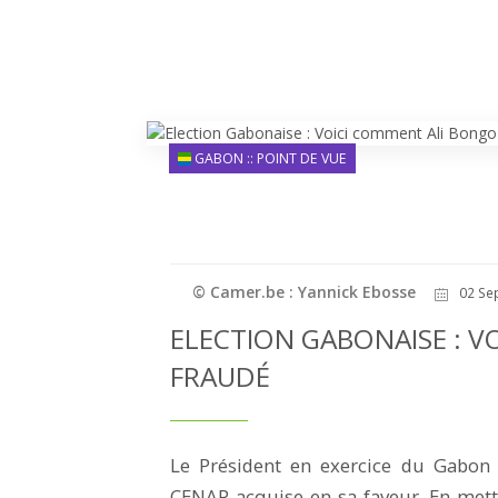
GABON :: POINT DE VUE
© Camer.be : Yannick Ebosse
02 Sep
ELECTION GABONAISE : V
FRAUDÉ
Le Président en exercice du Gabon v
CENAP acquise en sa faveur. En mett