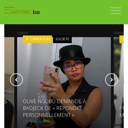
class=
class=
CAMEROUN
SOCIETE
AOS
OLIVE NGOBO DEMANDE À
BADJECK DE « RÉPONDRE
PIR
PERSONNELLEMENT »
MIN