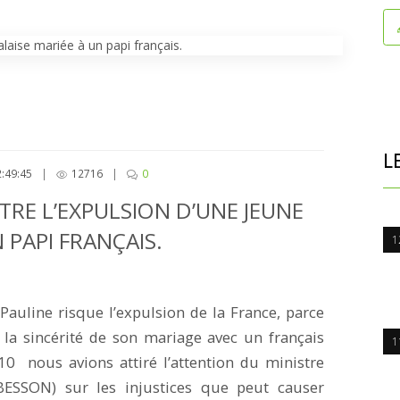
L
2:49:45
|
12716
|
0
TRE L’EXPULSION D’UNE JEUNE
 PAPI FRANÇAIS.
1
uline risque l’expulsion de la France, parce
 la sincérité de son mariage avec un français
1
0 nous avions attiré l’attention du ministre
 BESSON) sur les injustices que peut causer