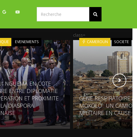
class=
IQUE
EVENEMENTS
CAMEROUN
SOCIETE
UI NGUEMA EN COTE
OIRE ENTRE DIPLOMATIE
ERATION ET PROXIMITE
GÊNE RESPIRATOIRE À
 LA DIASPORA
MOKOLO : UN CAMION
NAISE
MILITAIRE EN CAUSE