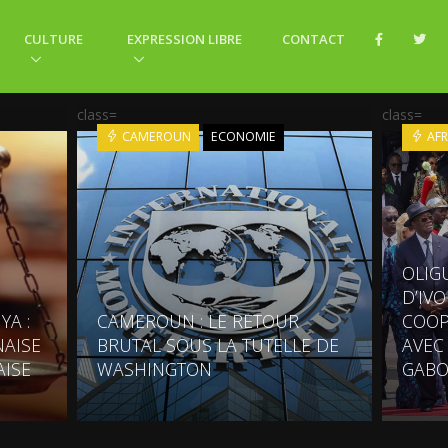
CULTURE
EXPRESSION LIBRE
CONTACT
class=
class=
CAMEROUN
ECONOMIE
AFR
OLIG
D’IV
YA :
CAMEROUN : LE RETOUR
COOP
AISE
BRUTAL SOUS LA TUTELLE DE
AVEC
AISE
WASHINGTON
GABO