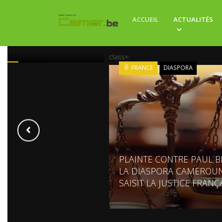
ACCUEIL
ACTUALITÉS
: 22 SAUVETAGES
UES EN 8 HEURES
class=
ROUN
SOCIETE
FRANCE
DIASPORA
PLAINTE CONTRE PAUL BI
LA DIASPORA CAMEROUN
SAISIT LA JUSTICE FRANÇ