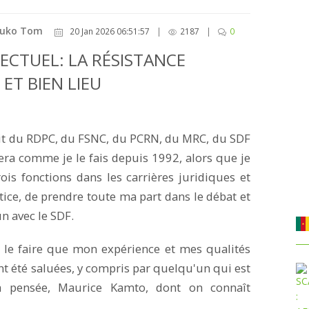
ouko Tom
20 Jan 2026 06:51:57
|
2187
|
0
ECTUEL: LA RÉSISTANCE
ET BIEN LIEU
soit du RDPC, du FSNC, du PCRN, du MRC, du SDF
hera comme je le fais depuis 1992, alors que je
is fonctions dans les carrières juridiques et
stice, de prendre toute ma part dans le débat et
n avec le SDF.
e le faire que mon expérience et mes qualités
ont été saluées, y compris par quelqu'un qui est
a pensée, Maurice Kamto, dont on connaît