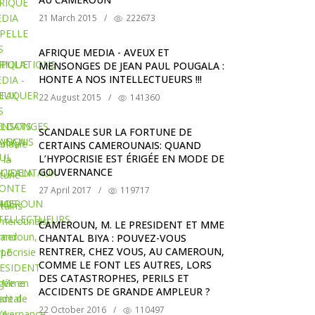
21 March 2015
/
222673
AFRIQUE MEDIA - AVEUX ET
MENSONGES DE JEAN PAUL POUGALA :
HONTE A NOS INTELLECTUEURS !!!
22 August 2015
/
141360
SCANDALE SUR LA FORTUNE DE
CERTAINS CAMEROUNAIS: QUAND
L’HYPOCRISIE EST ÉRIGÉE EN MODE DE
GOUVERNANCE
27 April 2017
/
119717
CAMEROUN, M. LE PRESIDENT ET MME
CHANTAL BIYA : POUVEZ-VOUS
RENTRER, CHEZ VOUS, AU CAMEROUN,
COMME LE FONT LES AUTRES, LORS
DES CATASTROPHES, PERILS ET
ACCIDENTS DE GRANDE AMPLEUR ?
22 October 2016
/
110497