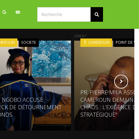
class=
MEROUN
SOCIETE
CAMEROUN
POINT DE VU
PR. PIERRE MILA ASSO
E NGOBO ACCUSE
CAMEROUN DEMAIN S
ECK DE DÉTOURNEMENT
CHAOS : L’EXIGENCE D
ONDS
STRATÉGIQUE"