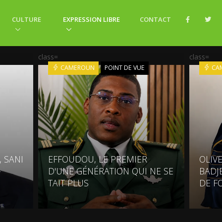
CULTURE
EXPRESSION LIBRE
CONTACT
class=
class=
CAMEROUN
POINT DE VUE
CA
 SANI
EFFOUDOU, LE PREMIER
OLIV
-
D'UNE GÉNÉRATION QUI NE SE
BADJ
TAIT PLUS
DE F