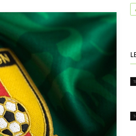
L
1
1