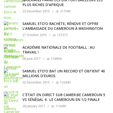
PLUS RICHES D’AFRIQUE
23 December 2015
/
217045
SAMUEL ETO’O RACHÈTE, RÉNOVE ET OFFRE
L’AMBASSADE DU CAMEROUN À WASHINGTON
27 October 2015
/
127272
ACADÉMIE NATIONALE DE FOOTBALL : AU
TRAVAIL !
06 June 2017
/
126904
SAMUEL ETO’O BAT UN RECORD ET OBTIENT 40
MILLIONS D’EUROS
02 December 2015
/
120443
C'ÉTAIT EN DIRECT SUR CAMER.BE CAMEROUN 5
VS SÉNÉGAL 4 : LE CAMEROUN EN 1/2 FINALE
28 January 2017
/
113490