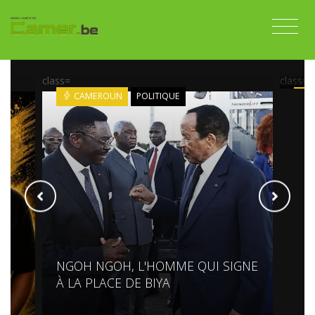
PAU
ON 
class=
class=
CAMEROUN
POLITIQUE
TÉ
NGOH NGOH, L'HOMME QUI SIGNE
À LA PLACE DE BIYA