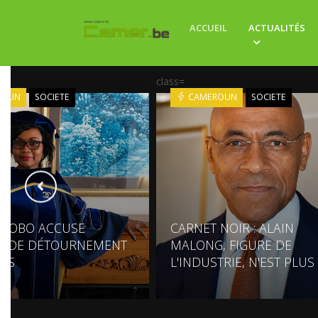
ACCUEIL
ACTUALITÉS
class=
ROUN
SOCIETE
CAMEROUN
SOCIETE
NGOBO ACCUSE
CARNET NOIR : ALAIN
K DE DÉTOURNEMENT
MALONG, FIGURE DE
DS
L'INDUSTRIE, N'EST PLUS