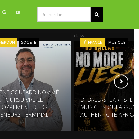
class=
MEROUN
SOCIETE
FRANCE
MUSIQUE
ENT GOUTARD NOMMÉ
 POURSUIVRE LE
DJ BALLAS: L’ARTISTE-
LOPPEMENT DE KRIBI
MUSICIEN QUI ASSUM
ENEURS TERMINAL
AUTHENTICITÉ AFRICA