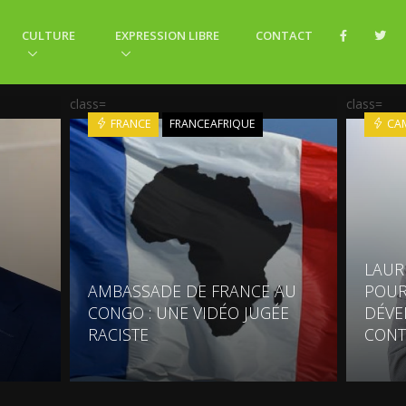
CULTURE
EXPRESSION LIBRE
CONTACT
class=
class=
FRANCE
FRANCEAFRIQUE
CA
LAUR
AMBASSADE DE FRANCE AU
POUR
CONGO : UNE VIDÉO JUGÉE
DÉVE
RACISTE
CONT