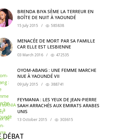
BRENDA BIYA SÈME LA TERREUR EN
BOÎTE DE NUIT À YAOUNDÉ
15 July 2015
/
585838
MENACÉE DE MORT PAR SA FAMILLE
CAR ELLE EST LESBIENNE
03 March 2016
/
472535
OYOM-ABANG : UNE FEMME MARCHE
NUE À YAOUNDÉ VII
09 July 2015
/
388741
FEYMANIA : LES YEUX DE JEAN-PIERRE
SAAH ARRACHÉS AUX EMIRATS ARABES
UNIS
13 October 2015
/
303615
E DÉBAT