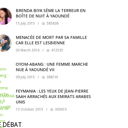
BRENDA BIYA SÈME LA TERREUR EN
BOÎTE DE NUIT À YAOUNDÉ
15 July 2015
/
585838
MENACÉE DE MORT PAR SA FAMILLE
CAR ELLE EST LESBIENNE
03 March 2016
/
472535
OYOM-ABANG : UNE FEMME MARCHE
NUE À YAOUNDÉ VII
09 July 2015
/
388741
FEYMANIA : LES YEUX DE JEAN-PIERRE
SAAH ARRACHÉS AUX EMIRATS ARABES
UNIS
13 October 2015
/
303615
E DÉBAT