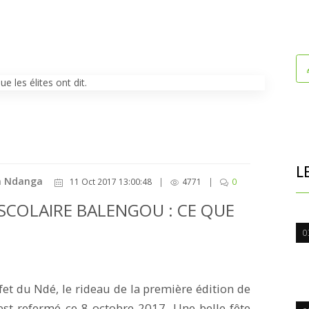
L
in Ndanga
11 Oct 2017 13:00:48
|
4771
|
0
SCOLAIRE BALENGOU : CE QUE
0
et du Ndé, le rideau de la première édition de
’est refermé ce 8 octobre 2017. Une belle fête