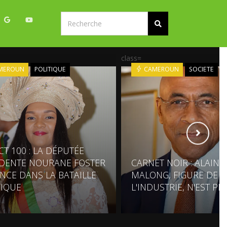
class=
MEROUN
POLITIQUE
CAMEROUN
SOCIETE
CT 100 : LA DÉPUTÉE
IDENTE NOURANE FOSTER
CARNET NOIR : ALAIN
ANCE DANS LA BATAILLE
MALONG, FIGURE DE
TIQUE
L'INDUSTRIE, N'EST PL