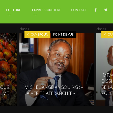
CULTURE
EXPRESSION LIBRE
CONTACT
class=
class=
CAMEROUN
POINT DE VUE
CA
IMPA
DISS
VOUS
MICHEL ANGE ANGOUING : «
SE L
ALME
LA VÉRITÉ AFFRANCHIT »
POLI