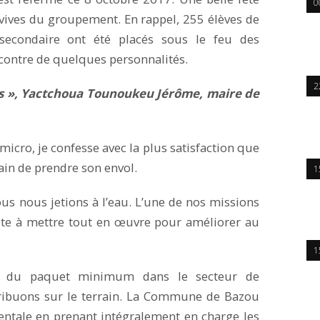
0
vives du groupement. En rappel, 255 élèves de
secondaire ont été placés sous le feu des
ncontre de quelques personnalités.
2
ts », Yactchoua Tounoukeu Jérôme, maire de
cro, je confesse avec la plus satisfaction que
ain de prendre son envol.
1
us nous jetions à l’eau. L’une de nos missions
ste à mettre tout en œuvre pour améliorer au
1
ée du paquet minimum dans le secteur de
tribuons sur le terrain. La Commune de Bazou
ntale en prenant intégralement en charge les