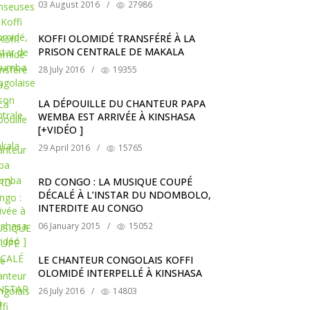
03 August 2016
/
27986
KOFFI OLOMIDÉ TRANSFÉRÉ À LA
PRISON CENTRALE DE MAKALA
28 July 2016
/
19355
LA DÉPOUILLE DU CHANTEUR PAPA
WEMBA EST ARRIVÉE À KINSHASA
[+VIDÉO ]
29 April 2016
/
15765
RD CONGO : LA MUSIQUE COUPÉ
DÉCALÉ À L’INSTAR DU NDOMBOLO,
INTERDITE AU CONGO
06 January 2015
/
15052
LE CHANTEUR CONGOLAIS KOFFI
OLOMIDÉ INTERPELLÉ À KINSHASA
26 July 2016
/
14803