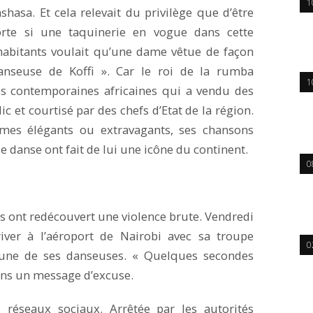
1
shasa. Et cela relevait du privilège que d’être
orte si une taquinerie en vogue dans cette
habitants voulait qu’une dame vêtue de façon
nseuse de Koffi ». Car le roi de la rumba
1
des contemporaines africaines qui a vendu des
c et courtisé par des chefs d’Etat de la région.
umes élégants ou extravagants, ses chansons
 danse ont fait de lui une icône du continent.
0
ns ont redécouvert une violence brute. Vendredi
rriver à l’aéroport de Nairobi avec sa troupe
0
l’une de ses danseuses. « Quelques secondes
 dans un message d’excuse.
s réseaux sociaux. Arrêtée par les autorités