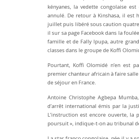
kényanes, la vedette congolaise est
annulé. De retour à Kinshasa, il est 
juillet puis libéré sous caution quatre j
il sur sa page Facebook dans la foulée.
famille et de Fally Ipupa, autre gra
classes dans le groupe de Koffi Olomid
Pourtant, Koffi Olomidé n’en est p
premier chanteur africain à faire sall
de séjour en France.
Antoine Christophe Agbepa Mumba, 
d’arrêt international émis par la jus
L’instruction est encore ouverte, la 
poursuit », indique-t-on au tribunal 
La star franco congolaise, née il y a s