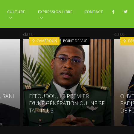
CULTURE
EXPRESSION LIBRE
CONTACT
class=
class=
CAMEROUN
POINT DE VUE
CA
 SANI
EFFOUDOU, LE PREMIER
OLIV
-
D'UNE GÉNÉRATION QUI NE SE
BADJ
TAIT PLUS
DE F