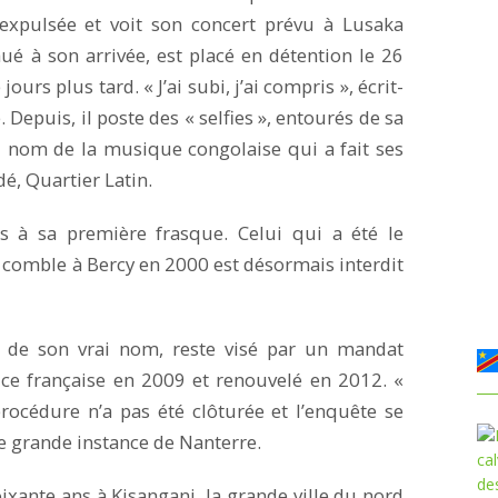
 expulsée et voit son concert prévu à Lusaka
hué à son arrivée, est placé en détention le 26
ours plus tard. « J’ai subi, j’ai compris », écrit-
 Depuis, il poste des « selfies », entourés de sa
nd nom de la musique congolaise qui a fait ses
é, Quartier Latin.
as à sa première frasque. Celui qui a été le
e comble à Bercy en 2000 est désormais interdit
de son vrai nom, reste visé par un mandat
tice française en 2009 et renouvelé en 2012. «
procédure n’a pas été clôturée et l’enquête se
de grande instance de Nanterre.
oixante ans à Kisangani, la grande ville du nord