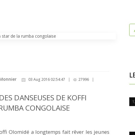
L
 Monnier
03 Aug 2016 02:54:47
|
27996
|
 DES DANSEUSES DE KOFFI
1
A RUMBA CONGOLAISE
offi Olomidé a longtemps fait rêver les jeunes