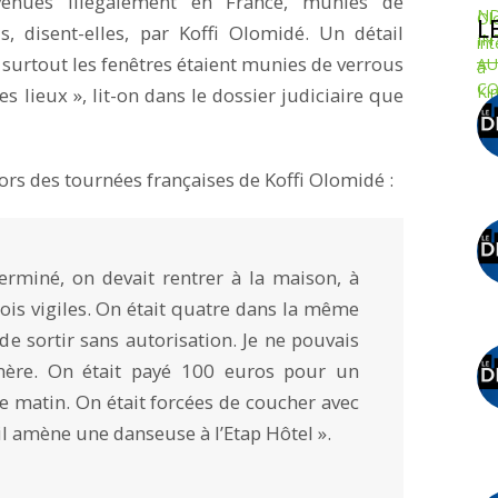
venues illégalement en France, munies de
L
s, disent-elles, par Koffi Olomidé. Un détail
t surtout les fenêtres étaient munies de verrous
s lieux », lit-on dans le dossier judiciaire que
ors des tournées françaises de Koffi Olomidé :
miné, on devait rentrer à la maison, à
rois vigiles. On était quatre dans la même
de sortir sans autorisation. Je ne pouvais
ère. On était payé 100 euros pour un
e matin. On était forcées de coucher avec
u’il amène une danseuse à l’Etap Hôtel ».