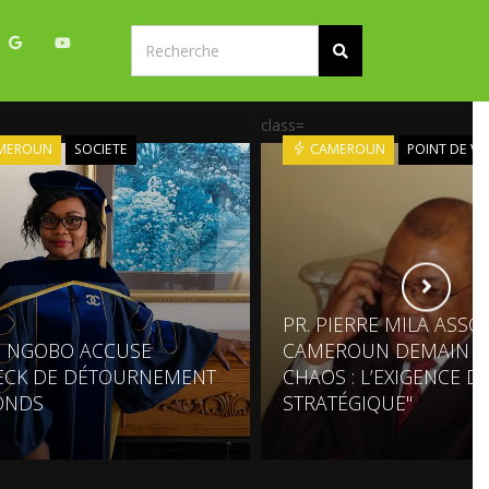
class=
MEROUN
SOCIETE
CAMEROUN
POINT DE VU
PR. PIERRE MILA ASSO
E NGOBO ACCUSE
CAMEROUN DEMAIN S
ECK DE DÉTOURNEMENT
CHAOS : L’EXIGENCE D
ONDS
STRATÉGIQUE"