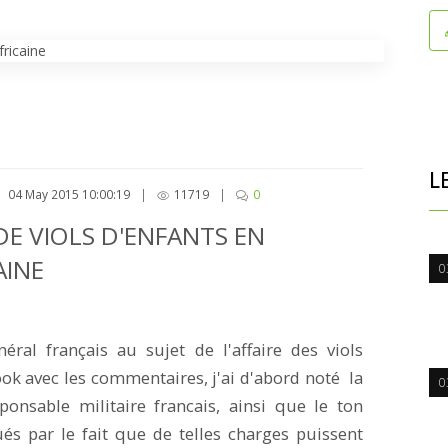
L
04 May 2015 10:00:19
|
11719
|
0
DE VIOLS D'ENFANTS EN
AINE
0
néral français au sujet de l'affaire des viols
k avec les commentaires, j'ai d'abord noté la
0
onsable militaire francais, ainsi que le ton
ués par le fait que de telles charges puissent