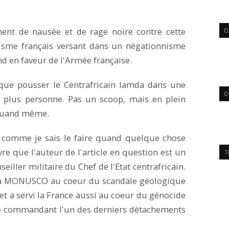
ment de nausée et de rage noire contre cette
0
nisme français versant dans un négationnisme
 en faveur de l'Armée française.
t que pousser le Centrafricain lamda dans une
0
e plus personne. Pas un scoop, mais en plein
e quand même.
et comme je sais le faire quand quelque chose
vre que l'auteur de l'article en question est un
1
seiller militaire du Chef de l'Etat centrafricain.
la MONUSCO au coeur du scandale géologique
et a servi la France aussi au coeur du génocide
ue commandant l'un des derniers détachements