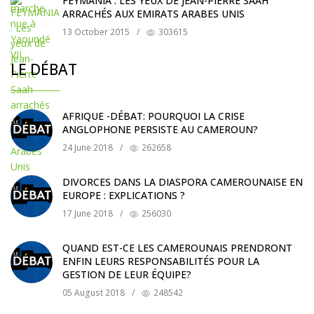
FEYMANIA : LES YEUX DE JEAN-PIERRE SAAH
ARRACHÉS AUX EMIRATS ARABES UNIS
13 October 2015
/
303615
LE DÉBAT
AFRIQUE -DÉBAT: POURQUOI LA CRISE
ANGLOPHONE PERSISTE AU CAMEROUN?
24 June 2018
/
262658
DIVORCES DANS LA DIASPORA CAMEROUNAISE EN
EUROPE : EXPLICATIONS ?
17 June 2018
/
256030
QUAND EST-CE LES CAMEROUNAIS PRENDRONT
ENFIN LEURS RESPONSABILITÉS POUR LA
GESTION DE LEUR ÉQUIPE?
05 August 2018
/
248542