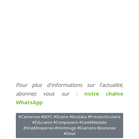
Pour plus d'informations sur l'actualité,
abonnez vous sur :
notre chaîne
WhatsApp
#Cameroun #BEPC #Drame #Koutaba #PressionScolaire
#Éducation #Compassion #SantéMentale
#StopMoqueries #Hommage #Examens #Jeunesse
#Deuil