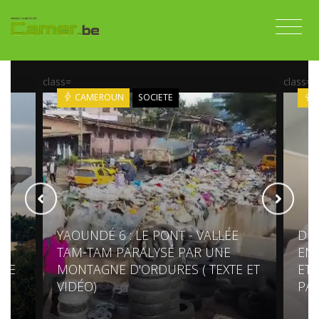
class=
class=
CAMEROUN
SOCIETE
YAOUNDÉ 6 : LE PONT - VALLÉE
DIS
TAM-TAM PARALYSÉ PAR UNE
ENT
RRE
MONTAGNE D'ORDURES ( TEXTE ET
ET 
VIDÉO)
PAR