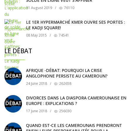
SOLDE EN LIGNE VEUT S'AFFINER
31 August 2019
/
76110
LE 1ER HYPERMARCHÉ KMER OUVRE SES PORTES :
LE KADJI SQUARE!
08 May 2015
/
74541
LE DÉBAT
AFRIQUE -DÉBAT: POURQUOI LA CRISE
ANGLOPHONE PERSISTE AU CAMEROUN?
24 June 2018
/
262658
DIVORCES DANS LA DIASPORA CAMEROUNAISE EN
EUROPE : EXPLICATIONS ?
17 June 2018
/
256030
QUAND EST-CE LES CAMEROUNAIS PRENDRONT
ENFIN LEURS RESPONSABILITÉS POUR LA