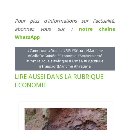
Pour plus d'informations sur l'actualité,
abonnez vous sur :
notre chaîne
WhatsApp
#Cameroun #Douala #BIR #SécuritéMaritime
#GolfeDeGuinée #Économie #Souveraineté
#PortDeDouala #Afrique #Armée #Logistique
#TransportMaritime #Piraterie
LIRE AUSSI DANS LA RUBRIQUE
ECONOMIE