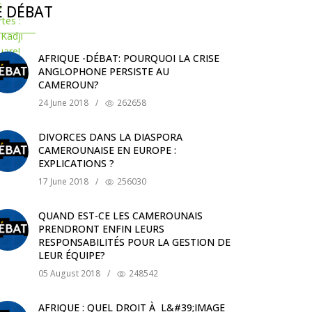
E DÉBAT
AFRIQUE -DÉBAT: POURQUOI LA CRISE
ANGLOPHONE PERSISTE AU
CAMEROUN?
24 June 2018
/
262658
DIVORCES DANS LA DIASPORA
CAMEROUNAISE EN EUROPE :
EXPLICATIONS ?
17 June 2018
/
256030
QUAND EST-CE LES CAMEROUNAIS
PRENDRONT ENFIN LEURS
RESPONSABILITÉS POUR LA GESTION DE
LEUR ÉQUIPE?
05 August 2018
/
248542
AFRIQUE : QUEL DROIT À L&#39;IMAGE