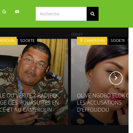
class=
MEROUN
SOCIETE
CAMEROUN
SOCIETE
LE OU VÉRITÉ ? BADJECK
OLIVE NGOBO ELOK C
GE DES POURSUITES EN
LES ACCUSATIONS
CE ET AU CAMEROUN
D'EFFOUDOU