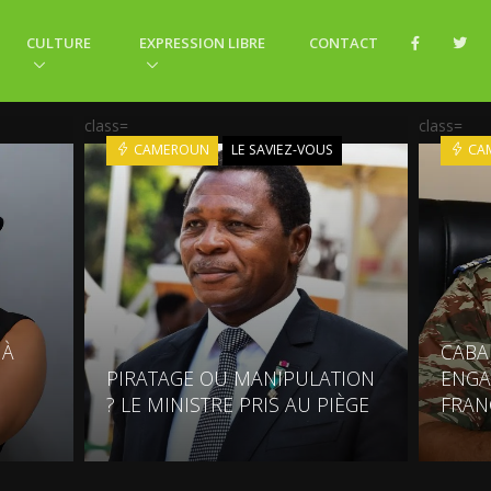
CULTURE
EXPRESSION LIBRE
CONTACT
class=
class=
CAMEROUN
LE SAVIEZ-VOUS
CA
 À
CABA
E
PIRATAGE OU MANIPULATION
ENGA
? LE MINISTRE PRIS AU PIÈGE
FRAN