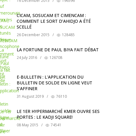
16 December 2015
/
196596
CICAM, SOSUCAM ET CIMENCAM :
COMMENT LE SORT D’AHIDJO A ÉTÉ
SCELLÉ
26 December 2015
/
128485
LA FORTUNE DE PAUL BIYA FAIT DÉBAT
24 July 2016
/
126708
E-BULLETIN : L'APPLICATION DU
BULLETIN DE SOLDE EN LIGNE VEUT
S'AFFINER
31 August 2019
/
76110
LE 1ER HYPERMARCHÉ KMER OUVRE SES
PORTES : LE KADJI SQUARE!
08 May 2015
/
74541