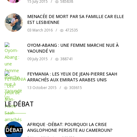
15 July 2015
/
585838
MENACÉE DE MORT PAR SA FAMILLE CAR ELLE
EST LESBIENNE
03 March 2016
/
472535
OYOM-ABANG : UNE FEMME MARCHE NUE À
YAOUNDÉ VII
09 July 2015
/
388741
FEYMANIA : LES YEUX DE JEAN-PIERRE SAAH
ARRACHÉS AUX EMIRATS ARABES UNIS
13 October 2015
/
303615
LE DÉBAT
AFRIQUE -DÉBAT: POURQUOI LA CRISE
ANGLOPHONE PERSISTE AU CAMEROUN?