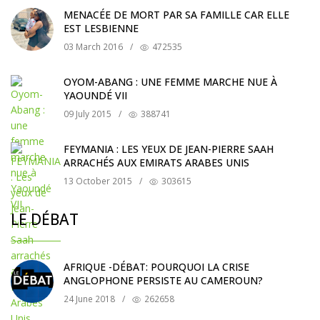
MENACÉE DE MORT PAR SA FAMILLE CAR ELLE
EST LESBIENNE
03 March 2016
/
472535
OYOM-ABANG : UNE FEMME MARCHE NUE À
YAOUNDÉ VII
09 July 2015
/
388741
FEYMANIA : LES YEUX DE JEAN-PIERRE SAAH
ARRACHÉS AUX EMIRATS ARABES UNIS
13 October 2015
/
303615
LE DÉBAT
AFRIQUE -DÉBAT: POURQUOI LA CRISE
ANGLOPHONE PERSISTE AU CAMEROUN?
24 June 2018
/
262658