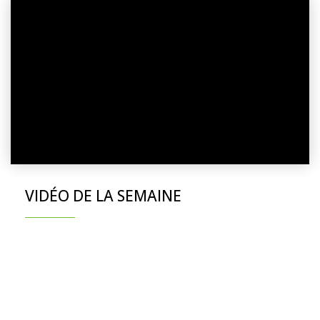
VIDÉO DE LA SEMAINE