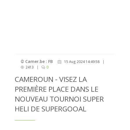
© Camer.be : FB
15 Aug 2024 14:49:58
|
2413
|
0
CAMEROUN - VISEZ LA
PREMIÈRE PLACE DANS LE
NOUVEAU TOURNOI SUPER
HELI DE SUPERGOOAL