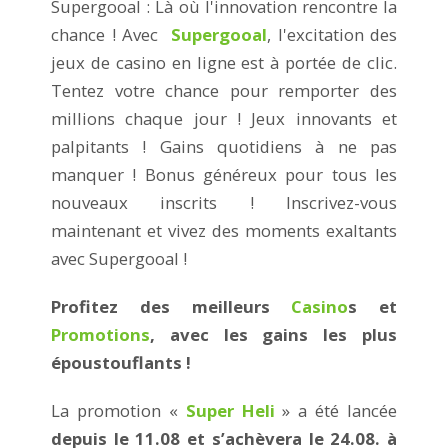
Supergooal : Là où l'innovation rencontre la
chance ! Avec
Supergooal
, l'excitation des
jeux de casino en ligne est à portée de clic.
Tentez votre chance pour remporter des
millions chaque jour ! Jeux innovants et
palpitants ! Gains quotidiens à ne pas
manquer ! Bonus généreux pour tous les
nouveaux inscrits ! Inscrivez-vous
maintenant et vivez des moments exaltants
avec Supergooal !
Profitez des meilleurs
Casino
s
et
Promotions
,
avec les gains les plus
époustouflants !
La promotion «
Super Heli
» a été lancée
depuis le 11.08 et s’achèvera le 24.08. à