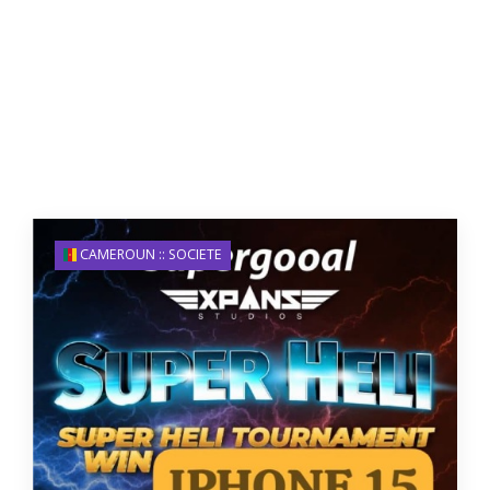
CAMEROUN :: SOCIETE