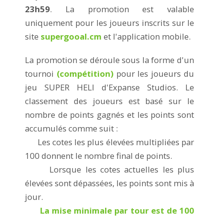
23h59
. La promotion est valable
uniquement pour les joueurs inscrits sur le
site
supergooal.cm
et l'application mobile.
⁠La promotion se déroule sous la forme d'un
tournoi
(comp
é
tition)
pour les joueurs du
jeu SUPER HELI d'Expanse Studios.⁠ Le
classement des joueurs est basé sur le
nombre de points gagnés et les points sont
accumulés comme suit :
Les cotes les plus élevées multipliées par
100 donnent le nombre final de points.
Lorsque les cotes actuelles les plus
élevées sont dépassées, les points sont mis à
jour.
La mise minimale par tour est de 100