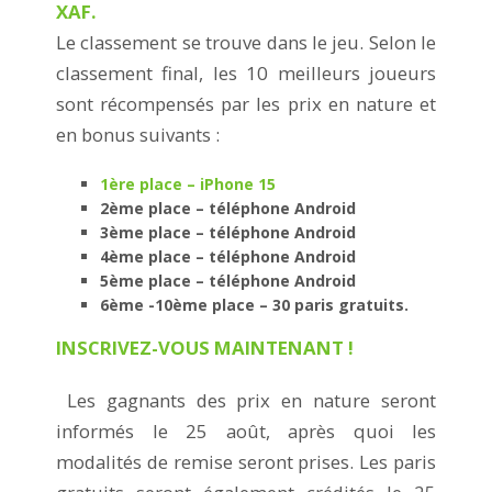
XAF.
Le classement se trouve dans le jeu.⁠ Selon le
classement final, les 10 meilleurs joueurs
sont récompensés par les prix en nature et
en bonus suivants :
1ère place – iPhone 15
2ème place – téléphone Android
3ème place – téléphone Android
4ème place – téléphone Android
5ème place – téléphone Android
6ème -10ème place – 30 paris gratuits.
INSCRIVEZ-VOUS MAINTENANT !
Les gagnants des prix en nature seront
informés le 25 août, après quoi les
modalités de remise seront prises. Les paris