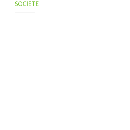
SOCIETE