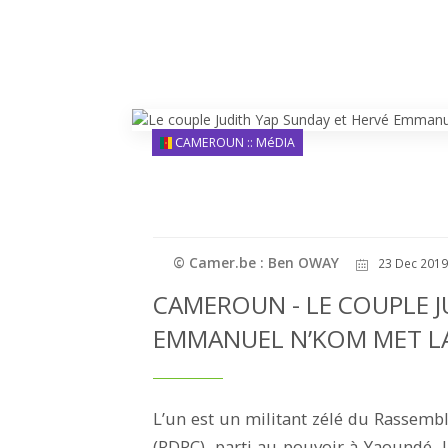
CAMEROUN :: MéDIA
© Camer.be : Ben OWAY
23 Dec 2019
CAMEROUN - LE COUPLE J
EMMANUEL N’KOM MET LA 
L’un est un militant zélé du Rasse
(RDPC), parti au pouvoir à Yaoundé. 