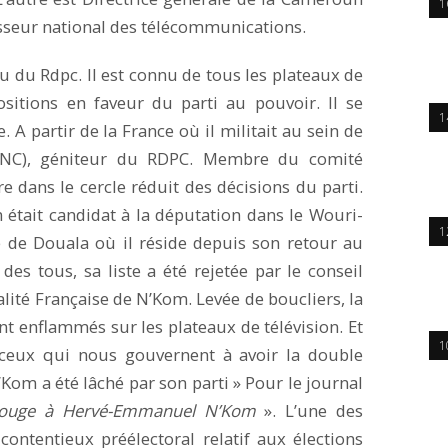
1
sseur national des télécommunications.
 du Rdpc. Il est connu de tous les plateaux de
ositions en faveur du parti au pouvoir. Il se
1
 A partir de la France où il militait au sein de
UNC), géniteur du RDPC. Membre du comité
re dans le cercle réduit des décisions du parti.
était candidat à la députation dans le Wouri-
1
le de Douala où il réside depuis son retour au
des tous, sa liste a été rejetée par le conseil
alité Française de N’Kom. Levée de boucliers, la
ont enflammés sur les plateaux de télévision. Et
1
ceux qui nous gouvernent à avoir la double
om a été lâché par son parti » Pour le journal
rouge à Hervé-Emmanuel N’Kom
». L’une des
contentieux préélectoral relatif aux élections