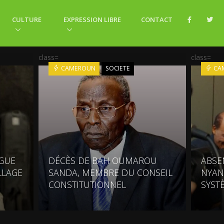
CULTURE
EXPRESSION LIBRE
CONTACT
class=
class=
CAMEROUN
SOCIETE
CA
NGUE
DÉCÈS DE BAH OUMAROU
ABSE
LLAGE
SANDA, MEMBRE DU CONSEIL
NYAN
CONSTITUTIONNEL
SYST