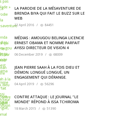
LA PARODIE DE LA MÉSAVENTURE DE
BRENDA BIYA QUI FAIT LE BUZZ SUR LE
WEB
22 April 2016
/
84451
MÉDIAS : AMOUGOU BELINGA LICENCIE
ERNEST OBAMA ET NOMME PARFAIT
AYISSI DIRECTEUR DE VISION 4
06 December 2019
/
68009
JEAN PIERRE SAAH À LA FOIS DIEU ET
DÉMON. LONGUÉ LONGUÉ, UN
ENGAGEMENT QUI DÉRANGE.
04 April 2019
/
56296
CONTRE ATTAQUE : LE JOURNAL ‘’LE
MONDE’’ RÉPOND À ISSA TCHIROMA
18 March 2015
/
51390