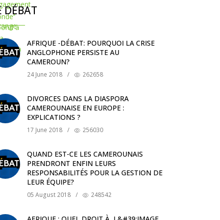
E DÉBAT
AFRIQUE -DÉBAT: POURQUOI LA CRISE
ANGLOPHONE PERSISTE AU
CAMEROUN?
24 June 2018
/
262658
DIVORCES DANS LA DIASPORA
CAMEROUNAISE EN EUROPE :
EXPLICATIONS ?
17 June 2018
/
256030
QUAND EST-CE LES CAMEROUNAIS
PRENDRONT ENFIN LEURS
RESPONSABILITÉS POUR LA GESTION DE
LEUR ÉQUIPE?
05 August 2018
/
248542
AFRIQUE : QUEL DROIT À L&#39;IMAGE