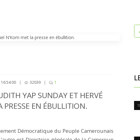
L
 16:54:00
|
32039
|
1
UDITH YAP SUNDAY ET HERVÉ
PRESSE EN ÉBULLITION.
1
mblement Démocratique du Peuple Camerounais
L’autre est Directrice générale de la Cameroun