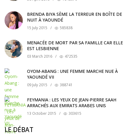
BRENDA BIYA SÈME LA TERREUR EN BOÎTE DE
NUIT À YAOUNDÉ
15 July 2015
/
585838
MENACÉE DE MORT PAR SA FAMILLE CAR ELLE
EST LESBIENNE
03 March 2016
/
472535
OYOM-ABANG : UNE FEMME MARCHE NUE À
YAOUNDÉ VII
09 July 2015
/
388741
FEYMANIA : LES YEUX DE JEAN-PIERRE SAAH
ARRACHÉS AUX EMIRATS ARABES UNIS
13 October 2015
/
303615
LE DÉBAT