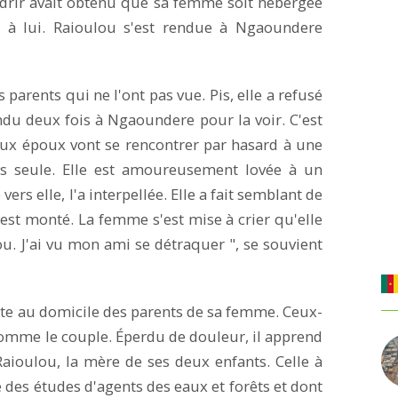
indrir avait obtenu que sa femme soit hébergée
 à lui. Raioulou s'est rendue à Ngaoundere
s parents qui ne l'ont pas vue. Pis, elle a refusé
ndu deux fois à Ngaoundere pour la voir. C'est
eux époux vont se rencontrer par hasard à une
as seule. Elle est amoureusement lovée à un
vers elle, l'a interpellée. Elle a fait semblant de
on est monté. La femme s'est mise à crier qu'elle
ou. J'ai vu mon ami se détraquer ", se souvient
pite au domicile des parents de sa femme. Ceux-
comme le couple. Éperdu de douleur, il apprend
Raioulou, la mère de ses deux enfants. Celle à
ayé des études d'agents des eaux et forêts et dont