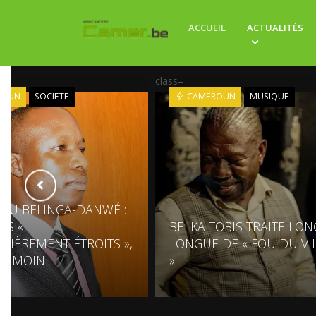
ACCUEIL
ACTUALITÉS
class=
ROUN
SOCIETE
CAMEROUN
MUSIQUE
U BELINGA-DANWÉ :
NS «
BELKA TOBIS TRAITE LO
ULIÈREMENT ÉTROITS »,
LONGUE DE « FOU DU VI
 TÉMOIN
»