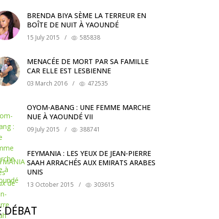
BRENDA BIYA SÈME LA TERREUR EN
BOÎTE DE NUIT À YAOUNDÉ
15 July 2015
/
585838
MENACÉE DE MORT PAR SA FAMILLE
CAR ELLE EST LESBIENNE
03 March 2016
/
472535
OYOM-ABANG : UNE FEMME MARCHE
NUE À YAOUNDÉ VII
09 July 2015
/
388741
FEYMANIA : LES YEUX DE JEAN-PIERRE
SAAH ARRACHÉS AUX EMIRATS ARABES
UNIS
13 October 2015
/
303615
E DÉBAT