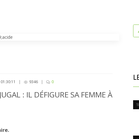
L
01:30:11
|
9346
|
0
GAL : IL DÉFIGURE SA FEMME À
1
ire.