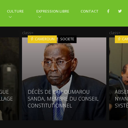
CULTURE
EXPRESSION LIBRE
CONTACT
class=
class=
CAMEROUN
SOCIETE
CA
NGUE
DÉCÈS DE BAH OUMAROU
ABSE
LLAGE
SANDA, MEMBRE DU CONSEIL
NYAN
CONSTITUTIONNEL
SYST