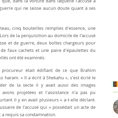
 que, dans la voiture dans laquelle l’accusé a
e guerre qui ne laisse aucun doute quant à ses
teau, cinq bouteilles remplies d'essence, une
Lors de la perquisition au domicile de l’accusé
sse et de guerre, deux boîtes chargeurs pour
 de faux cachets et une paire d'épaulettes du
ellés ont été examinés.
procureur était édifiant de ce que Brahim
ram. « Il a écrit à Shekahu », s'est écrié le
ader de la secte il y avait aussi des images
s avons projetées et l'assistance n'a pas pu
tant il y en avait plusieurs » a-t-elle déclaré.
aussaire de l’accusé qui « possédait un acte de
ic a requis sa condamnation.