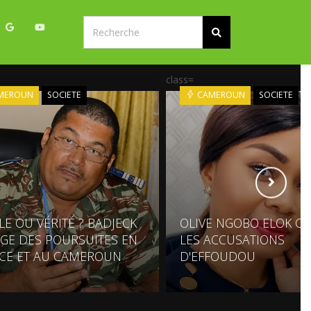
class=
MEROUN
SOCIETE
CAMEROUN
SOCIETE
LE OU VÉRITÉ ? BADJECK
OLIVE NGOBO ELOK C
GE DES POURSUITES EN
LES ACCUSATIONS
CE ET AU CAMEROUN
D'EFFOUDOU