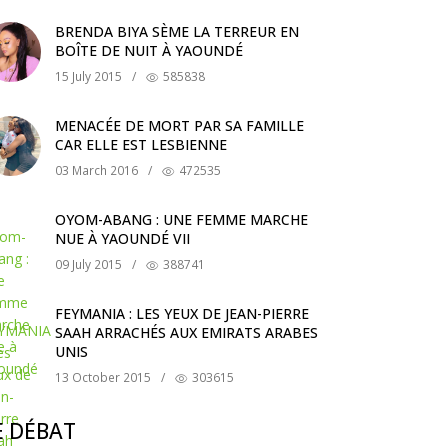
BRENDA BIYA SÈME LA TERREUR EN
BOÎTE DE NUIT À YAOUNDÉ
15 July 2015
/
585838
MENACÉE DE MORT PAR SA FAMILLE
CAR ELLE EST LESBIENNE
03 March 2016
/
472535
OYOM-ABANG : UNE FEMME MARCHE
NUE À YAOUNDÉ VII
09 July 2015
/
388741
FEYMANIA : LES YEUX DE JEAN-PIERRE
SAAH ARRACHÉS AUX EMIRATS ARABES
UNIS
13 October 2015
/
303615
E DÉBAT