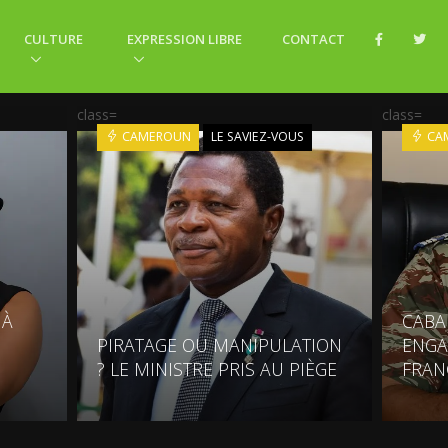
CULTURE
EXPRESSION LIBRE
CONTACT
class=
class=
CAMEROUN
LE SAVIEZ-VOUS
CA
 À
CABA
E
PIRATAGE OU MANIPULATION
ENGA
? LE MINISTRE PRIS AU PIÈGE
FRAN