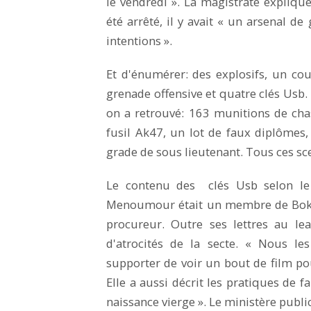
le vendredi ». La magistrate explique
été arrêté, il y avait « un arsenal d
intentions ».
Et d'énumérer: des explosifs, un cou
grenade offensive et quatre clés Usb. 
on a retrouvé: 163 munitions de cha
fusil Ak47, un lot de faux diplômes,
grade de sous lieutenant. Tous ces sc
Le contenu des clés Usb selon le 
Menoumour était un membre de Boko ha
procureur. Outre ses lettres au le
d'atrocités de la secte. « Nous le
supporter de voir un bout de film pour
Elle a aussi décrit les pratiques de f
naissance vierge ». Le ministère publ