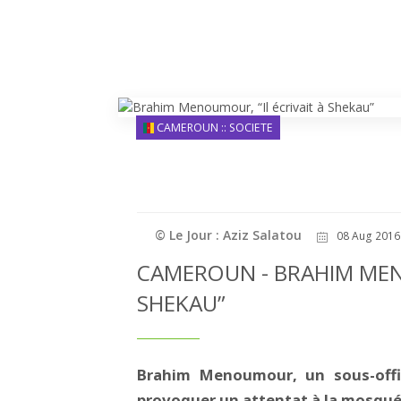
CAMEROUN :: SOCIETE
© Le Jour : Aziz Salatou
08 Aug 2016 
CAMEROUN - BRAHIM MENO
SHEKAU”
Brahim Menoumour, un sous-offic
provoquer un attentat à la mosqué