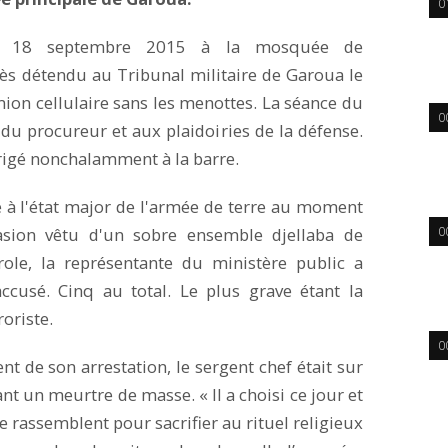
0
le 18 septembre 2015 à la mosquée de
s détendu au Tribunal militaire de Garoua le
mion cellulaire sans les menottes. La séance du
0
 du procureur et aux plaidoiries de la défense.
dirigé nonchalamment à la barre.
ce à l'état major de l'armée de terre au moment
casion vêtu d'un sobre ensemble djellaba de
0
ole, la représentante du ministère public a
accusé. Cinq au total. Le plus grave étant la
roriste.
0
 de son arrestation, le sergent chef était sur
nt un meurtre de masse. « Il a choisi ce jour et
se rassemblent pour sacrifier au rituel religieux