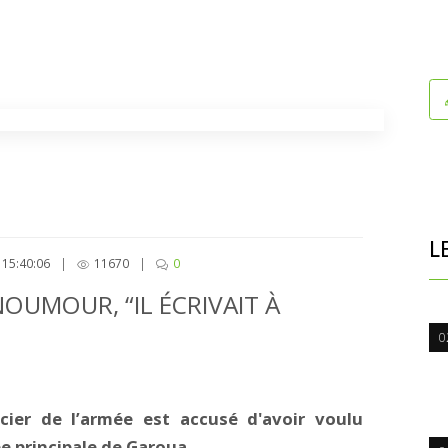
L
15:40:06
|
11670
|
0
UMOUR, “IL ÉCRIVAIT À
0
ier de l’armée est accusé d'avoir voulu
e principale de Garoua.