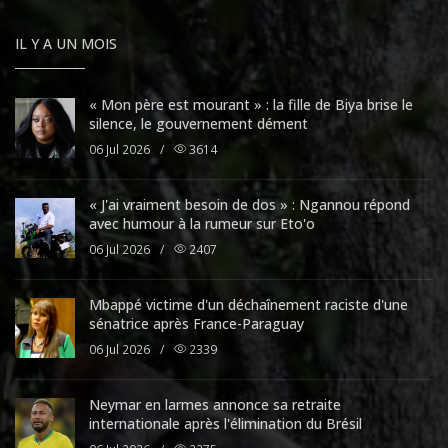
IL Y A UN MOIS
« Mon père est mourant » : la fille de Biya brise le
silence, le gouvernement dément
06 Jul 2026
/
3614
« J'ai vraiment besoin de dos » : Ngannou répond
avec humour à la rumeur sur Eto'o
06 Jul 2026
/
2407
Mbappé victime d'un déchaînement raciste d'une
sénatrice après France-Paraguay
06 Jul 2026
/
2339
Neymar en larmes annonce sa retraite
internationale après l'élimination du Brésil