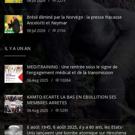
06 Jul 2026
/
2275
Brésil éliminé par la Norvège : la presse fracasse
Ancelotti et Neymar
06 Jul 2026
/
2156
IL Y A UN AN
MEDITRAINING : Une rentrée sous le signe de
l'engagement médical et de la transmission
06 Aug 2025
/
10384
KAMTO ECARTE LA BAS EN EBULLITION SES
MEMBRES ARRETES
06 Aug 2025
/
5291
6 août 1945, 6 août 2025, il y a 80 ans, les Etats-
Unis lançaient une bombe atomique sur Hiroshima