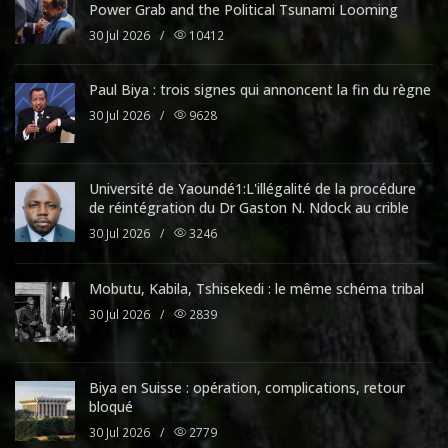
Power Grab and the Political Tsunami Looming
30 Jul 2026
/
10412
Paul Biya : trois signes qui annoncent la fin du règne
30 Jul 2026
/
9628
Université de Yaoundé1:L'illégalité de la procédure
de réintégration du Dr Gaston N. Ndock au crible
30 Jul 2026
/
3246
Mobutu, Kabila, Tshisekedi : le même schéma tribal
30 Jul 2026
/
2839
Biya en Suisse : opération, complications, retour
bloqué
30 Jul 2026
/
2779