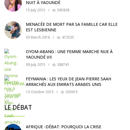
NUIT À YAOUNDÉ
15 July 2015
/
585838
MENACÉE DE MORT PAR SA FAMILLE CAR ELLE
EST LESBIENNE
03 March 2016
/
472535
OYOM-ABANG : UNE FEMME MARCHE NUE À
YAOUNDÉ VII
09 July 2015
/
388741
FEYMANIA : LES YEUX DE JEAN-PIERRE SAAH
ARRACHÉS AUX EMIRATS ARABES UNIS
13 October 2015
/
303615
LE DÉBAT
AFRIQUE -DÉBAT: POURQUOI LA CRISE