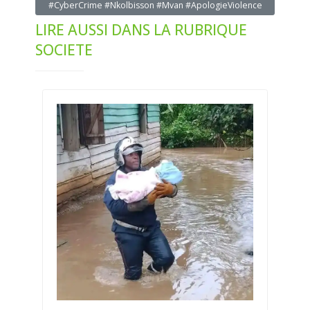
#CyberCrime #Nkolbisson #Mvan #ApologieViolence
LIRE AUSSI DANS LA RUBRIQUE
SOCIETE