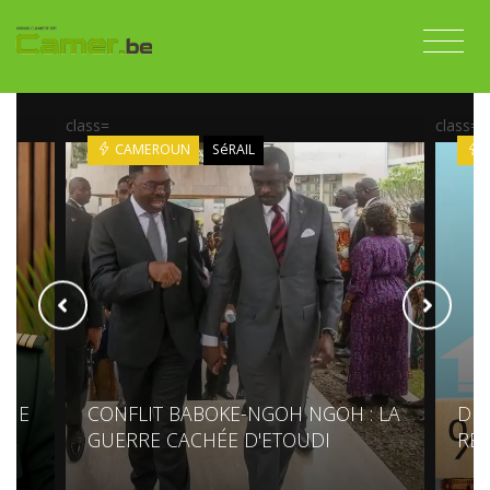
class=
class=
CAMEROUN
SéRAIL
NUE
CONFLIT BABOKE-NGOH NGOH : LA
DET
GUERRE CACHÉE D'ETOUDI
RE