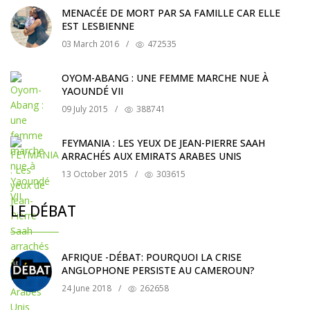
MENACÉE DE MORT PAR SA FAMILLE CAR ELLE
EST LESBIENNE
03 March 2016
/
472535
OYOM-ABANG : UNE FEMME MARCHE NUE À
YAOUNDÉ VII
09 July 2015
/
388741
FEYMANIA : LES YEUX DE JEAN-PIERRE SAAH
ARRACHÉS AUX EMIRATS ARABES UNIS
13 October 2015
/
303615
LE DÉBAT
AFRIQUE -DÉBAT: POURQUOI LA CRISE
ANGLOPHONE PERSISTE AU CAMEROUN?
24 June 2018
/
262658