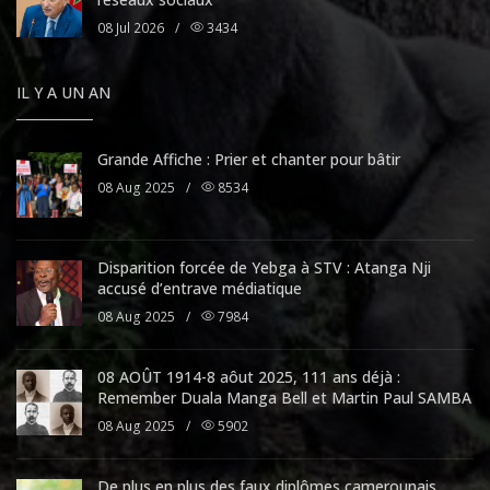
08 Jul 2026
/
3434
IL Y A UN AN
Grande Affiche : Prier et chanter pour bâtir
08 Aug 2025
/
8534
Disparition forcée de Yebga à STV : Atanga Nji
accusé d’entrave médiatique
08 Aug 2025
/
7984
08 AOÛT 1914-8 aôut 2025, 111 ans déjà :
Remember Duala Manga Bell et Martin Paul SAMBA
08 Aug 2025
/
5902
De plus en plus des faux diplômes camerounais