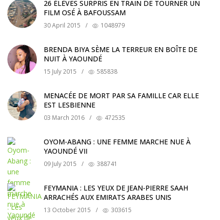
26 ÉLÈVES SURPRIS EN TRAIN DE TOURNER UN
FILM OSÉ À BAFOUSSAM
30 April 2015
/
1048979
BRENDA BIYA SÈME LA TERREUR EN BOÎTE DE
NUIT À YAOUNDÉ
15 July 2015
/
585838
MENACÉE DE MORT PAR SA FAMILLE CAR ELLE
EST LESBIENNE
03 March 2016
/
472535
OYOM-ABANG : UNE FEMME MARCHE NUE À
YAOUNDÉ VII
09 July 2015
/
388741
FEYMANIA : LES YEUX DE JEAN-PIERRE SAAH
ARRACHÉS AUX EMIRATS ARABES UNIS
13 October 2015
/
303615