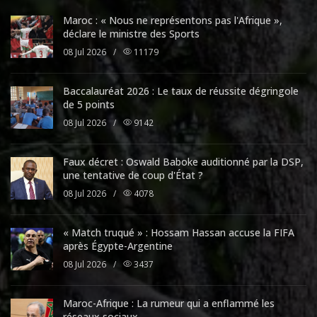
Maroc : « Nous ne représentons pas l'Afrique »,
déclare le ministre des Sports
08 Jul 2026
/
11179
Baccalauréat 2026 : Le taux de réussite dégringole
de 5 points
08 Jul 2026
/
9142
Faux décret : Oswald Baboke auditionné par la DSP,
une tentative de coup d'État ?
08 Jul 2026
/
4078
« Match truqué » : Hossam Hassan accuse la FIFA
après Égypte-Argentine
08 Jul 2026
/
3437
Maroc-Afrique : La rumeur qui a enflammé les
réseaux sociaux