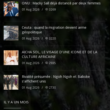
ONU : Macky Sall déjà distancé par deux femmes
01 Aug 2026
/
3269
Ceuta : quand la migration devient arme
géopolitique
01 Aug 2026
/
3220
AICHA SOL, LE VISAGE D’UNE ICONE ET DE LA
CULTURE AFRICAINE
01 Aug 2026
/
2935
Rivalité présumée : Ngoh Ngoh et Baboke
s’affichent unis
01 Aug 2026
/
2730
IL Y A UN MOIS