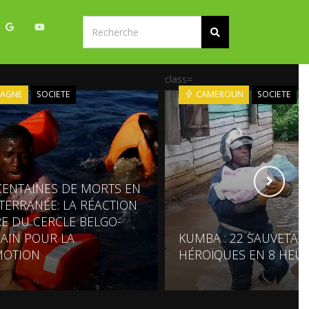
class=
PAGNE
SOCIETE
CAMEROUN
SOCIETE
CENTAINES DE MORTS EN
TERRANÉE: LA RÉACTION
E DU CERCLE BELGO-
CAIN POUR LA
KUMBA : 22 SAUVETAG
MOTION
HÉROÏQUES EN 8 HEU