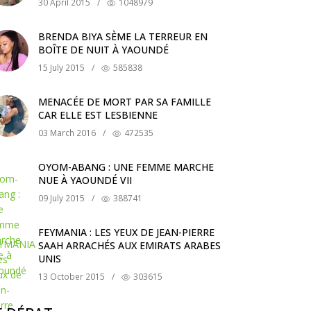
30 April 2015
/
1048979
BRENDA BIYA SÈME LA TERREUR EN
BOÎTE DE NUIT À YAOUNDÉ
15 July 2015
/
585838
MENACÉE DE MORT PAR SA FAMILLE
CAR ELLE EST LESBIENNE
03 March 2016
/
472535
OYOM-ABANG : UNE FEMME MARCHE
NUE À YAOUNDÉ VII
09 July 2015
/
388741
FEYMANIA : LES YEUX DE JEAN-PIERRE
SAAH ARRACHÉS AUX EMIRATS ARABES
UNIS
13 October 2015
/
303615