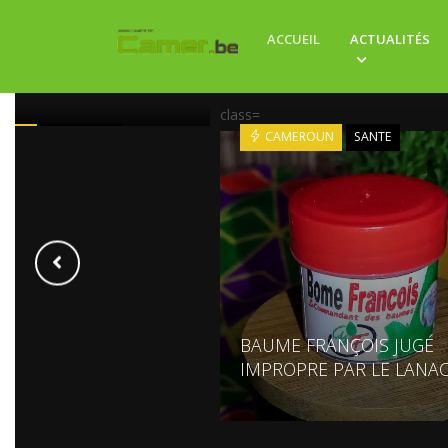
LE BACK HOME 2026 :
ACCUEIL
ACTUALITÉS
VERNEMENT TEND LA
 SA DIASPORA
class=
ROUN
ECONOMIE
CAMEROUN
SANTE
BAUME FRANÇOIS JUGÉ
IMPROPRE PAR LE LANA