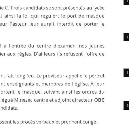
1
ie C. Trois candidats se sont présentés au lycée
 ainsi la loi qui reguiert le port de masque
eur Pasteur leur aurait interdit de porter le
1
ral à l'entrée du centre d'examen, nos jeunes
r aux règles. D'ailleurs ils refusent l'offre de
1
t fait long feu. Le proviseur appelle le père et
ont enseignants et membres de l'église. À leur
portent le masque, suivant ainsi les ordres du
élégué Minesec centre et adjoint directeur
OBC
1
andidats.
issent les procès verbaux et prennent congé .