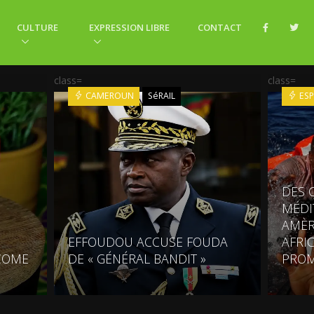
CULTURE
EXPRESSION LIBRE
CONTACT
class=
class=
CAMEROUN
SéRAIL
ES
DES 
MÉDI
AMÈR
EFFOUDOU ACCUSE FOUDA
AFRI
COME
DE « GÉNÉRAL BANDIT »
PRO