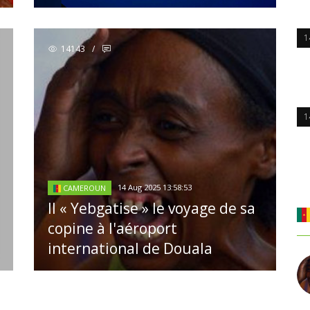
1
14143
/
1
14 Aug 2025 13:58:53
CAMEROUN
Il « Yebgatise » le voyage de sa
copine à l'aéroport
international de Douala