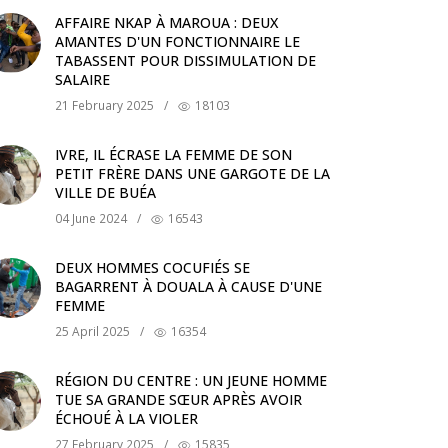
AFFAIRE NKAP À MAROUA : DEUX
AMANTES D'UN FONCTIONNAIRE LE
TABASSENT POUR DISSIMULATION DE
SALAIRE
21 February 2025
/
18103
IVRE, IL ÉCRASE LA FEMME DE SON
PETIT FRÈRE DANS UNE GARGOTE DE LA
VILLE DE BUÉA
04 June 2024
/
16543
DEUX HOMMES COCUFIÉS SE
BAGARRENT À DOUALA À CAUSE D'UNE
FEMME
25 April 2025
/
16354
RÉGION DU CENTRE : UN JEUNE HOMME
TUE SA GRANDE SŒUR APRÈS AVOIR
ÉCHOUÉ À LA VIOLER
27 February 2025
/
15835