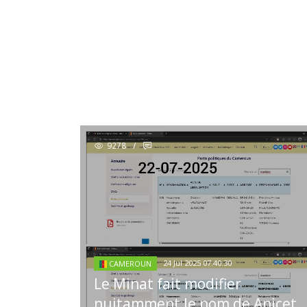
9278
/
24 Jul 2025 07:40:30
CAMEROUN
Le Minat fait modifier
nuitamment le nom de Anicet