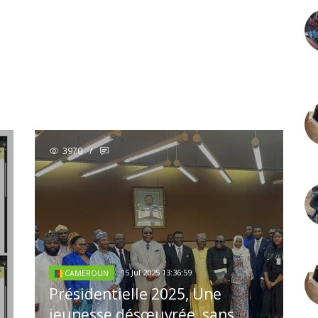
3970
/
15 Jul 2025 13:36:59
CAMEROUN
Présidentielle 2025, Une
jeunesse désœuvrée, sans