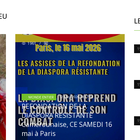
EU
L
1961
/
1
1
12 May 2026 08:17:56
MONDE ENTIER
REFONDATION DE LA
DIASPORA RESISTANTE
1
Camerounaise, CE SAMEDI 16
mai à Paris