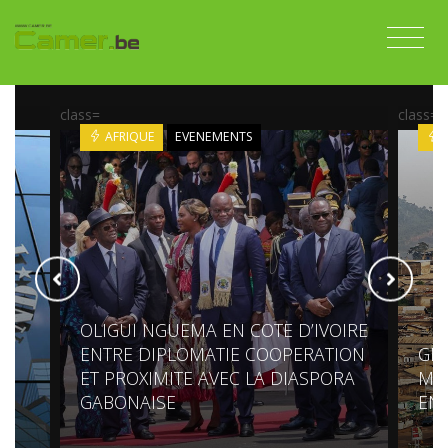
class=
class=
AFRIQUE
EVENEMENTS
OLIGUI NGUEMA EN COTE D’IVOIRE
AL
ENTRE DIPLOMATIE COOPERATION
GÊN
ET PROXIMITE AVEC LA DIASPORA
MOK
GABONAISE
EN