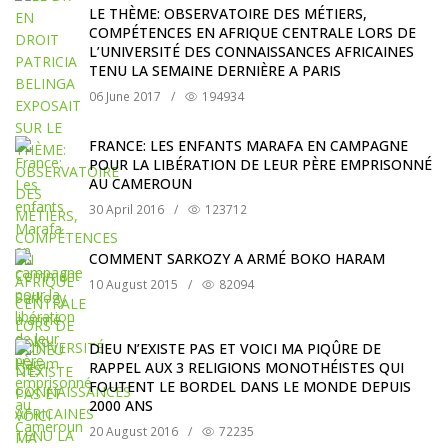
LE THÈME: OBSERVATOIRE DES MÉTIERS,
COMPÉTENCES EN AFRIQUE CENTRALE LORS DE
L’UNIVERSITÉ DES CONNAISSANCES AFRICAINES
TENU LA SEMAINE DERNIÈRE A PARIS
06 June 2017
/
194934
FRANCE: LES ENFANTS MARAFA EN CAMPAGNE
POUR LA LIBÉRATION DE LEUR PÈRE EMPRISONNÉ
AU CAMEROUN
30 April 2016
/
123712
COMMENT SARKOZY A ARMÉ BOKO HARAM
10 August 2015
/
82094
DIEU N’EXISTE PAS ET VOICI MA PIQÛRE DE
RAPPEL AUX 3 RELIGIONS MONOTHÉISTES QUI
FOUTENT LE BORDEL DANS LE MONDE DEPUIS
2000 ANS
20 August 2016
/
72235