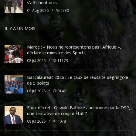
s’affichent unis
01 Aug 2026
/
2730
IL Y A UN MOIS
Maroc : « Nous ne représentons pas l'Afrique »,
déclare le ministre des Sports
08 Jul 2026
/
11179
Baccalauréat 2026 : Le taux de réussite dégringole
de 5 points
08 Jul 2026
/
9142
Faux décret : Oswald Baboke auditionné par la DSP,
une tentative de coup d'État ?
08 Jul 2026
/
4078