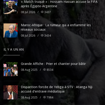
« Match truqué » : Hossam Hassan accuse la FIFA
après Égypte-Argentine
08 Jul 2026
/
3437
Maroc-Afrique : La rumeur qui a enflammé les
réseaux sociaux
08 Jul 2026
/
3434
IL Y A UN AN
Grande Affiche : Prier et chanter pour bâtir
08 Aug 2025
/
8534
Disparition forcée de Yebga à STV : Atanga Nji
accusé d’entrave médiatique
08 Aug 2025
/
7984